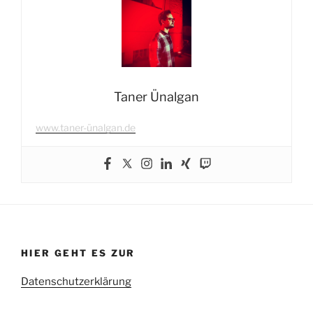
Demokraten,
stehen
zusammen“
Taner Ünalgan
www.taner-ünalgan.de
HIER GEHT ES ZUR
Datenschutzerklärung