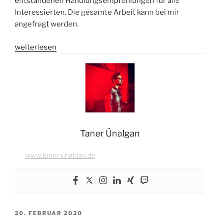
entstandenen Handlungsempfehlungen für alle
Interessierten. Die gesamte Arbeit kann bei mir
angefragt werden.
„Erfolgreiche
weiterlesen
OZG-
Umsetzung
mit
den
Kommunen“
Taner Ünalgan
www.taner-ünalgan.de
VERÖFFENTLICHT
20. FEBRUAR 2020