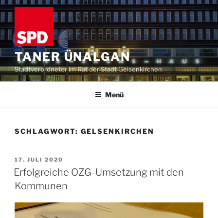
Zum
Inhalt
springen
TANER ÜNALGAN
Stadtverordneter im Rat der Stadt Gelsenkirchen
Menü
SCHLAGWORT:
GELSENKIRCHEN
VERÖFFENTLICHT
17. JULI 2020
AM
Erfolgreiche OZG-Umsetzung mit den
Kommunen